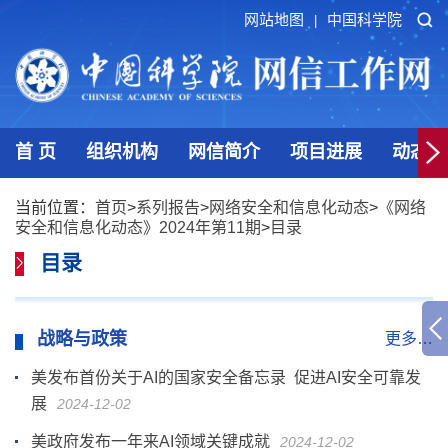
网站地图
中国科学院
|
首 页
组织机构
网信简介
项目进展
动态发
当前位置：
首页
>
系列报告
>
网络安全和信息化动态
>
《网络
安全和信息化动态》2024年第11期
>
目录
目录
战略与政策
更多…
美发布首份关于AI的国家安全备忘录 促进AI安全可靠发
展
2024-12-02
美政府发布一年来AI领域关键成就
2024-12-02