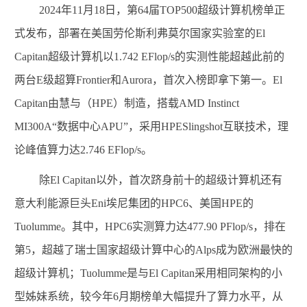
2024
年
11
月
18
日，第
64
届
TOP500
超级计算机榜单正
式发布，部署在美国劳伦斯利弗莫尔国家实验室的
El
Capitan
超级计算机以
1.742 EFlop/s
的实测性能超越此前的
两台
E
级超算
Frontier
和
Aurora
，首次入榜即拿下第一。
El
Capitan
由慧与（
HPE
）制造，搭载
AMD Instinct
MI300A
“数据中心
APU
”，采用
HPESlingshot
互联技术，理
论峰值算力达
2.746 EFlop/s
。
除
El Capitan
以外，首次跻身前十的超级计算机还有
意大利能源巨头
Eni
埃尼集团的
HPC6
、美国
HPE
的
Tuolumme
。其中，
HPC6
实测算力达
477.90 PFlop/s
，排在
第
5
，超越了瑞士国家超级计算中心的
Alps
成为欧洲最快的
超级计算机；
Tuolumme
是与
El Capitan
采用相同架构的小
型姊妹系统，较今年
6
月期榜单大幅提升了算力水平，从