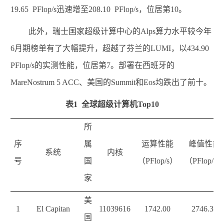
19.65
PFlop/s
迅速增至
208.10
PFlop/s
，位居第
10
。
此外，瑞士国家超级计算中心的
Alps
算力水平较今年
6
月期榜单有了大幅提升，超越了芬兰的
LUMI
，以
434.90
PFlop/s
的实测性能，位居第
7
。部署在西班牙的
MareNostrum 5 ACC
、美国的
Summit
和
Eos
均跌出了前十。
表
1
全球超级计算机
Top
10
所
序
属
运算性能
峰值性能
系统
内核
号
国
（
PFlop
/s
）
（
PFlop
/s
家
美
1
El Capitan
11039616
1742.00
2746.38
国