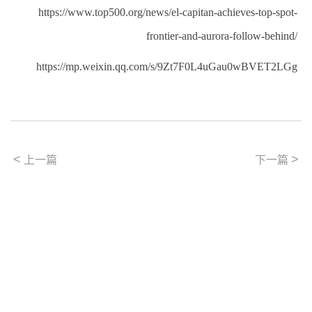
https://www.top500.org/news/el-capitan-achieves-top-spot-
frontier-and-aurora-follow-behind/
https://mp.weixin.qq.com/s/9Zt7F0L4uGau0wBVET2LGg
<
>
上一篇
下一篇