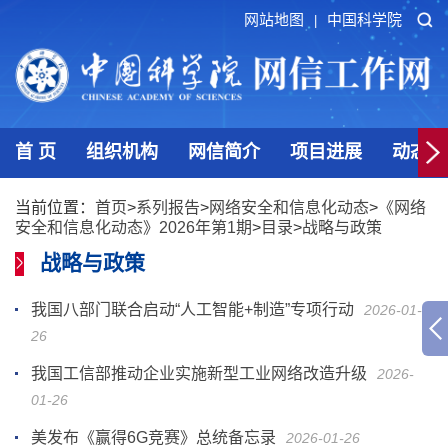
网站地图
中国科学院
|
首 页
组织机构
网信简介
项目进展
动态发
当前位置：
首页
>
系列报告
>
网络安全和信息化动态
>
《网络
安全和信息化动态》2026年第1期
>
目录
>
战略与政策
战略与政策
我国八部门联合启动“人工智能+制造”专项行动
2026-01-
26
我国工信部推动企业实施新型工业网络改造升级
2026-
01-26
美发布《赢得6G竞赛》总统备忘录
2026-01-26