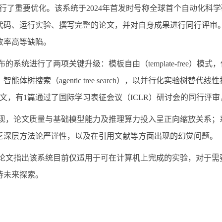
进行了重要优化。该系统于
2024
年首发时号称全球首个自动化科学
代码、运行实验、撰写完整的论文，并对自身成果进行同行评审
败率高等缺陷。
布的系统进行了两项关键升级：模板自由（
template-free
）模式，
；智能体树搜索（
agentic tree search
），以并行化实验树替代线性
文，有
1
篇通过了国际学习表征会议（
ICLR
）研讨会的同行评审
现，论文质量与基础模型能力及推理算力投入呈正向缩放关系；
乏深层方法论严谨性，以及在引用文献等方面出现的幻觉问题。
论文指出该系统目前仅适用于可在计算机上完成的实验，对于需
待未来探索。