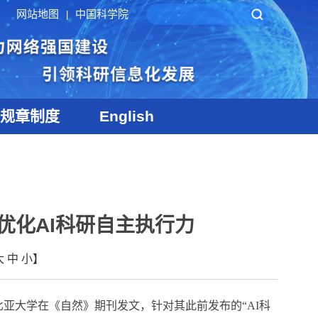
网站地图
中国科学院
|
规章制度
English
优化AI科研自主执行力
大
中
小
】
比亚大学在《自然》期刊发文，针对其此前发布的“
AI
科