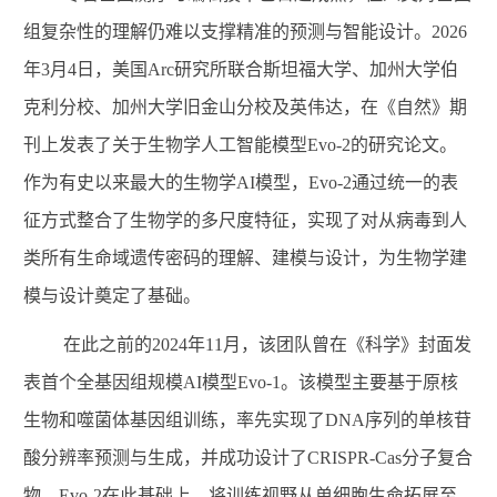
组复杂性的理解仍难以支撑精准的预测与智能设计。
2026
年
3
月
4
日，美国
Arc
研究所联合斯坦福大学、加州大学伯
克利分校、加州大学旧金山分校及英伟达，在《自然》期
刊上发表了关于生物学人工智能模型
Evo-2
的研究论文。
作为有史以来最大的生物学
AI
模型，
Evo-2
通过统一的表
征方式整合了生物学的多尺度特征，实现了对从病毒到人
类所有生命域遗传密码的理解、建模与设计，为生物学建
模与设计奠定了基础。
在此之前的
2024
年
11
月，该团队曾在《科学》封面发
表首个全基因组规模
AI
模型
Evo-1
。该模型主要基于原核
生物和噬菌体基因组训练，率先实现了
DNA
序列的单核苷
酸分辨率预测与生成，并成功设计了
CRISPR-Cas
分子复合
物。
Evo-2
在此基础上，将训练视野从单细胞生命拓展至