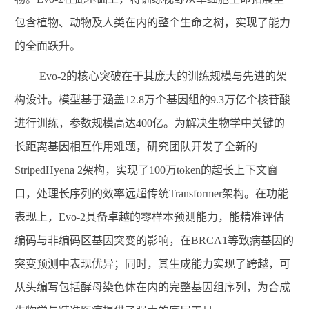
包含植物、动物及人类在内的整个生命之树，实现了能力
的全面跃升。
Evo-2
的核心突破在于其庞大的训练规模与先进的架
构设计。模型基于涵盖
12.8
万个基因组的
9.3
万亿个核苷酸
进行训练，参数规模高达
400
亿。为解决生物学中关键的
长距离基因相互作用难题，研究团队开发了全新的
StripedHyena 2
架构，实现了
100
万
token
的超长上下文窗
口，处理长序列的效率远超传统
Transformer
架构。在功能
表现上，
Evo-2
具备卓越的零样本预测能力，能精准评估
编码与非编码区基因突变的影响，在
BRCA1
等致病基因的
突变预测中表现优异；同时，其生成能力实现了跨越，可
从头编写包括酵母染色体在内的完整基因组序列，为合成