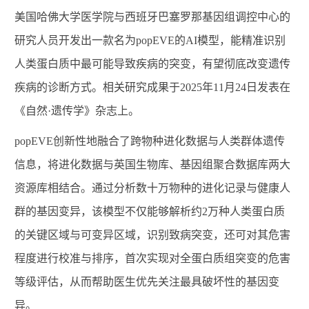
美国哈佛大学医学院与西班牙巴塞罗那基因组调控中心的
研究人员开发出一款名为
popEVE
的
AI
模型，能精准识别
人类蛋白质中最可能导致疾病的突变，有望彻底改变遗传
疾病的诊断方式。相关研究成果于
2025
年
11
月
24
日发表在
《自然·遗传学》杂志上。
popEVE
创新性地融合了跨物种进化数据与人类群体遗传
信息
，
将进化数据与英国生物库、基因组聚合数据库两大
资源库相结合
。通过分析数十万物种的进化记录与健康人
群的基因变异，该模型不仅能够解析约
2
万种人类蛋白质
的关键区域与可变异区域，识别致病突变，还可对其危害
程度进行校准与排序，首次实现对全蛋白质组突变的危害
等级评估，从而帮助医生优先关注最具破坏性的基因变
异。