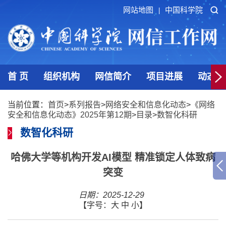
网站地图
中国科学院
|
首 页
组织机构
网信简介
项目进展
动态发
当前位置：
首页
>
系列报告
>
网络安全和信息化动态
>
《网络
安全和信息化动态》2025年第12期
>
目录
>
数智化科研
数智化科研
哈佛大学等机构开发AI模型 精准锁定人体致病
突变
日期：2025-12-29
【字号：
大
中
小
】