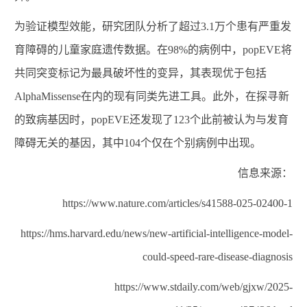
为验证模型效能，
研究
团队分析了超过
3.1
万个患有严重发
育障碍的儿童家庭遗传数据。在
98%
的病例中，
popEVE
将
共同突变标记为最具破坏性的变异，其表现优于包括
AlphaMissense
在内的
现有
同类先进工具。
此外
，在探寻新
的致病基因时，
popEVE
还
发现了
123
个此前被认为与发育
障碍无关的基因，其中
104
个仅在个别病例中出现。
信息来源：
https://www.nature.com/articles/s41588-025-02400-1
https://hms.harvard.edu/news/new-artificial-intelligence-model-
could-speed-rare-disease-diagnosis
https://www.stdaily.com/web/gjxw/2025-