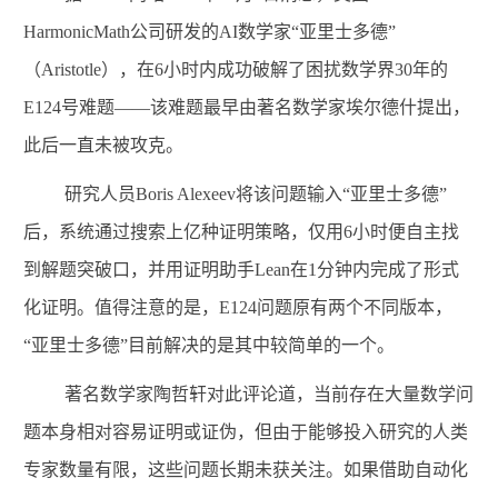
HarmonicMath
公司研发的
AI
数学家“亚里士多德”
（
Aristotle
），在
6
小时内成功破解了困扰数学界
30
年的
E124
号难题——该难题最早由著名数学家埃尔德什提出，
此后一直未被攻克。
研究人员
Boris Alexeev
将该问题输入“亚里士多德”
后，系统通过搜索上亿种证明策略，仅用
6
小时便自主找
到解题突破口，并用证明助手
Lean
在
1
分钟内完成了形式
化证明。值得注意的是，
E124
问题原有两个不同版本，
“亚里士多德”目前解决的是其中较简单的一个。
著名数学家陶哲轩对此评论
道
，当前存在大量数学问
题本身相对容易证明或证伪，但由于能够投入研究的人类
专家数量有限，这些问题长期未获关注。如果借助自动化