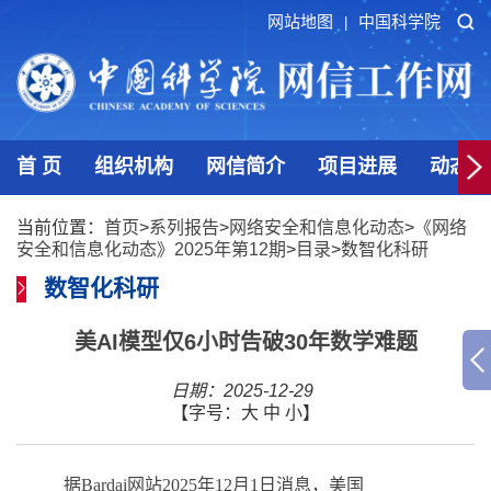
网站地图
中国科学院
|
首 页
组织机构
网信简介
项目进展
动态发
当前位置：
首页
>
系列报告
>
网络安全和信息化动态
>
《网络
安全和信息化动态》2025年第12期
>
目录
>
数智化科研
数智化科研
美AI模型仅6小时告破30年数学难题
日期：2025-12-29
【字号：
大
中
小
】
据
Bardai
网站
2025
年
12
月
1
日消息，美国