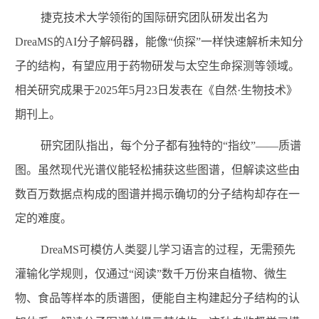
捷克技术大学领衔的国际研究团队研发出名为
DreaMS
的
AI
分子解码器，能像“侦探”一样快速解析未知分
子的结构，有望应用于药物研发与太空生命探测等领域。
相关研究成果于
2025
年
5
月
23
日发表在《自然·生物技术》
期刊上。
研究团队指出，每个分子都有独特的
“指纹”——质谱
图。虽然现代光谱仪能轻松捕获这些图谱，但解读这些由
数百万数据点构成的图谱并揭示确切的分子结构却存在一
定的难度。
DreaMS
可模仿人类婴儿学习语言的过程，无需预先
灌输化学规则，仅通过“阅读”数千万份来自植物、微生
物、食品等样本的质谱图，便能自主构建起分子结构的认