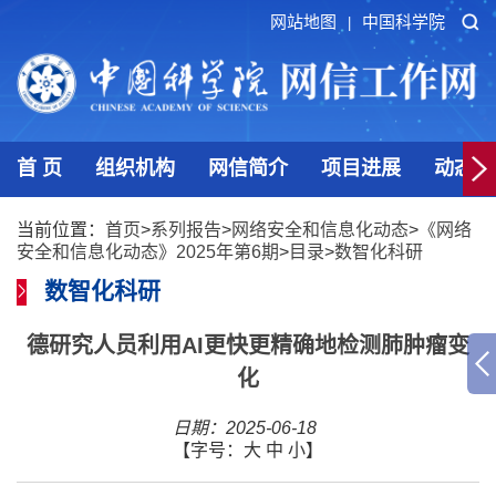
网站地图
中国科学院
|
首 页
组织机构
网信简介
项目进展
动态发
当前位置：
首页
>
系列报告
>
网络安全和信息化动态
>
《网络
安全和信息化动态》2025年第6期
>
目录
>
数智化科研
数智化科研
德研究人员利用AI更快更精确地检测肺肿瘤变
化
日期：2025-06-18
【字号：
大
中
小
】