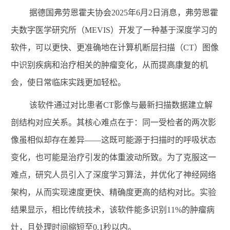
据德国弗劳恩霍夫协会
2025
年
6
月
2
日消息，弗劳恩霍
夫数字医学研究所（
MEVIS
）开发了一种基于深度学习的
软件，可以更快、更准确地在计算机断层扫描（
CT
）图像
中识别疾病和治疗相关的肿瘤变化，从而提高康复的机
会，使日常临床实践更加轻松。
该软件通过对比患者
CT
影像与最新扫描数据建立解
剖结构对应关系。其核心难点在于：同一受检者的两次影
像虽相似却存在差异——这既可能源于扫描时的呼吸状态
变化，也可能是治疗引发的体重波动所致。为了克服这一
难点，研究人员引入了深度学习算法，并优化了神经网络
架构，从而实现速度更快、精确度更高的结构对比。实验
结果显示，相比传统技术，该软件能多识别
11%
的肿瘤病
灶，且处理时间缩短至
0.1
秒以内。