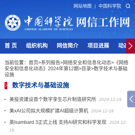
网站地图
中国科学院
|
首 页
组织机构
网信简介
项目进展
动态发
当前位置：
首页
>
系列报告
>
网络安全和信息化动态
>
《网络
安全和信息化动态》2024年第12期
>
目录
>
数字技术与基础
设施
数字技术与基础设施
美投资建设首个数字孪生芯片制造研究所
2024-12-19
美xAI公司拟大规模扩建AI超级计算机
2024-12-19
英Isambard 3正式上线 支持AI研究和科学发现
2024-12-
19