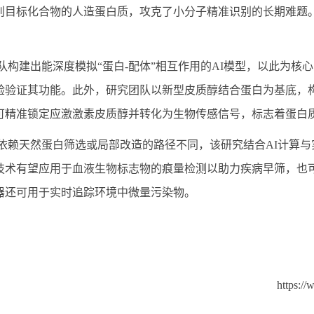
别目标化合物的人造蛋白质，攻克了小分子精准识别的长期难题
队构建出能深度模拟
“蛋白
-
配体”相互作用的
AI
模型，以此为核心
验验证其功能。此外，研究团队以新型皮质醇结合蛋白为基底，
可精准锁定应激激素皮质醇并转化为生物传感信号，标志着蛋白
依赖天然蛋白筛选或局部改造的路径不同，该研究结合
AI
计算与
技术有望应用于血液生物标志物的痕量检测以助力疾病早筛，也
器还可用于实时追踪环境中微量污染物。
https:/