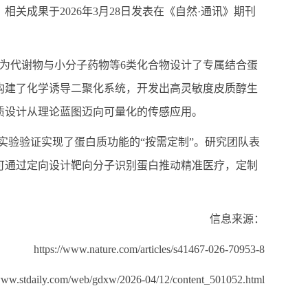
。相关成果于
2026
年
3
月
28
日发表在《自然·通讯》期刊
为代谢物与小分子药物等
6
类化合物设计了专属结合蛋
构建了化学诱导二聚化系统，开发出高灵敏度皮质醇生
质设计从理论蓝图迈向可量化的传感应用。
实验验证实现了蛋白质功能的“按需定制”。研究团队表
可通过定向设计靶向分子识别蛋白推动精准医疗，定制
信息来源：
https://www.nature.com/articles/s41467-026-70953-8
/www.stdaily.com/web/gdxw/2026-04/12/content_501052.html