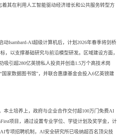
志着其在利用人工智能驱动经济增长和公共服务转型方
启动
Isambard-AI
超级计算机后，计划
2026
年春季将剑桥
目标，以支撑基础研究与前沿模型研发。区域建设方面，
功吸引超
280
亿英镑私人投资并创造
1.5
万个高技术岗
“国家数据图书馆”，并联合惠康基金会投入
6
亿英镑建
。本土培养上，政府与企业合作交付超
100
万门免费
AI
First
项目，通过设置专业学位、学徒计划及奖学金，计
AI
专项招聘机制，
AI
安全研究所已吸纳超百名顶尖技