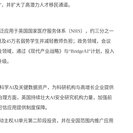
”，并扩大了高潜力人才移民通道。
泛应用于英国国家医疗服务体系（
NHS
），约三分之一
惠及
45
万名弱势学生并减轻教师负担；政务领域，会议
业领域，通过《现代产业战略》与“
BridgeAI
”计划，投入
升级。
科学
AI
及关键数据资产，为科研机构与高增长企业提供
治理方面，英国持续壮大
AI
安全研究机构力量，加强前
可信应用提供制度保障。
动主权
AI
单元第二阶段投资，并在全国范围内推广应用