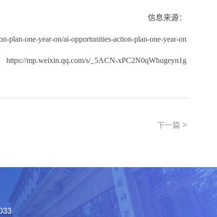
信息来源：
on-plan-one-year-on/ai-opportunities-action-plan-one-year-on
https://mp.weixin.qq.com/s/_5ACN-xPC2N0qWhugeyn1g
>
下一篇
033