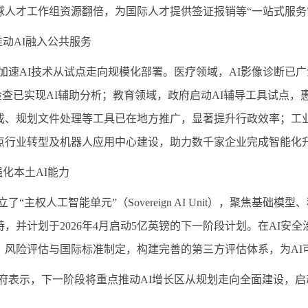
球人才工作组资源翻倍，为国际人才提供签证报销等“一站式服务
推动
AI
融入公共服务
加速
AI
技术从试点走向规模化部署。医疗领域，
AI
影像诊断已广
检查已实现
AI
辅助分析；教育领域，政府启动
AI
辅导工具试点，
成、规划文件处理等工具已在地方推广，显著提升行政效率；工
点行业转型及机器人应用中心建设，助力数千家企业完成智能化
强化本土
AI
能力
立了
“主权人工智能单元”（
Sovereign AI Unit
），聚焦基础模型、
持，并计划于
2026
年
4
月启动
5
亿英镑的下一阶段计划。在
AI
安全
、风险评估与国际标准制定，构建完善的第三方评估体系，为
AI
府表示，下一阶段将重点推动
AI
增长区从规划走向全面建设，启
。