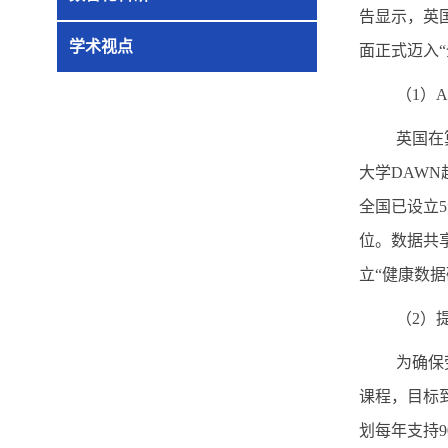
告显示，英
学术视点
面正式迈入
（
1
）
A
英国在
大学
DAWN
全国已设立
5
位。数据共
立“健康数
（
2
）
为确保
课程，目标
划每年支持
9