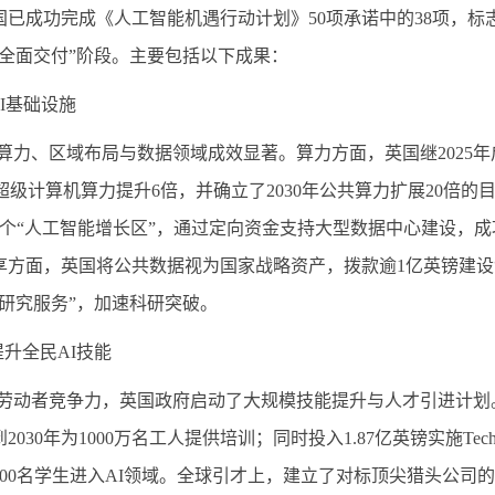
国已成功完成《人工智能机遇行动计划》
50
项承诺中的
38
项，标
“全面交付”阶段。主要包括以下成果：
I
基础设施
算力、区域布局与数据领域成效显著。算力方面，英国继
2025
年
超级计算机算力提升
6
倍，并确立了
2030
年公共算力扩展
20
倍的
个“人工智能增长区”，通过定向资金支持大型数据中心建设，成
享方面，英国将公共数据视为国家战略资产，拨款逾
1
亿英镑建设
据研究服务”，加速科研突破。
提升全民
AI
技能
劳动者竞争力，英国政府启动了大规模技能提升与人才引进计划
到
2030
年为
1000
万名工人提供培训；同时投入
1.87
亿英镑实施
Tech
00
名学生进入
AI
领域。全球引才上，建立了对标顶尖猎头公司的