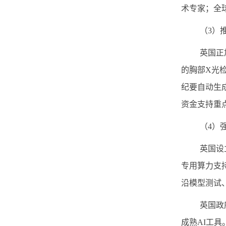
术专家；全
（
3
）
英国正
的胸部
X
光
纪要自动生
资金支持重
（
4
）
英国设
专用算力支
沿模型测试
英国政
成熟
AI
工具