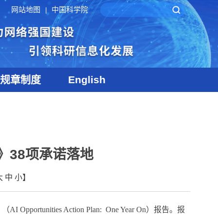
网站地图
中国科学院
|
规章制度
English
》38项承诺落地
大
中
小
】
》（
AI Opportunities Action Plan:
One Year On
）报告。报