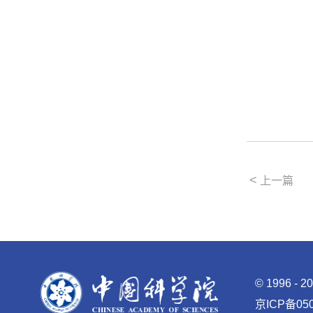
<
上一篇
©
1996 -
2
京ICP备050