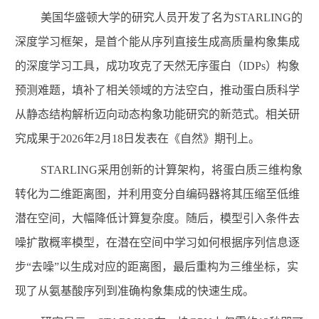
美国华盛顿大学的研究人员开发了名为
STARLING
的
深度学习框架，是首个能从序列直接生成高质量构象集成
的深度学习工具，成功攻克了天然无序蛋白（
IDPs
）构象
预测难题，填补了相关领域的方法空白，推动蛋白质科学
从静态结构解析迈向动态构象功能研究的新范式。相关研
究成果于
2026
年
2
月
18
日发表在《自然》期刊上。
STARLING
采用创新的计算架构，将蛋白质三维构象
转化为二维距离图，并利用变分自编码器将其压缩至低维
潜在空间，大幅降低计算复杂度。随后，模型引入条件去
噪扩散概率模型，在潜在空间中学习如何根据序列信息逐
步“去噪”以生成对应的距离图，最后重构为三维坐标，实
现了从氨基酸序列到准确构象集成的快速生成。