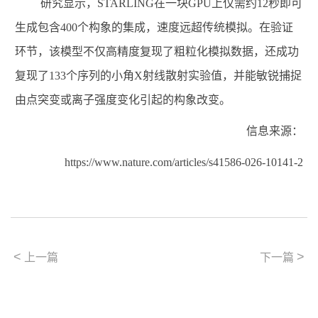
研究显示，
STARLING
在一块
GPU
上仅需约
12
秒即可
生成包含
400
个构象的集成，速度远超传统模拟。在验证
环节，该模型不仅高精度复现了粗粒化模拟数据，还成功
复现了
133
个序列的小角
X
射线散射实验值，并能敏锐捕捉
由点突变或离子强度变化引起的构象改变。
信息来源：
https://www.nature.com/articles/s41586-026-10141-2
<
>
上一篇
下一篇