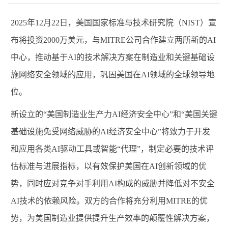
2025
年
12
月
22
日，美国国家标准与技术研究院（
NIST
）宣
布将投资
2000
万美元，与
MITRE
公司合作建立两所新的
AI
中心，推动基于
AI
的技术解决方案在制造业和关键基础设
施网络安全领域的应用，巩固美国在
AI
领域的全球领导地
位。
新设立的
“美国制造业生产力
AI
经济安全中心”和“美国关键
基础设施免受网络威胁的
AI
经济安全中心”将致力于开发
和应用各类
AI
驱动工具或智能“代理”，制定必要的技术评
估标准与进展指标，以有效保护美国在
AI
创新领域的优
势，同时应对竞争对手利用
AI
构成的威胁并降低对不安全
AI
技术的依赖风险。双方的合作将充分利用
MITRE
的优
势，为美国制造业提供提升生产效率的颠覆性解决方案，