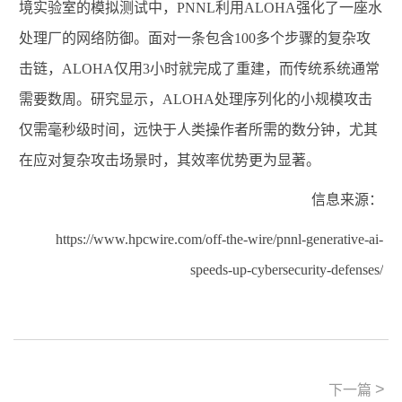
境实验室的模拟测试中，
PNNL
利用
ALOHA
强化了一座水
处理厂的网络防御。面对一条包含
100
多个步骤的复杂攻
击链，
ALOHA
仅用
3
小时就完成了重建，而传统系统通常
需要数周。研究显示，
ALOHA
处理序列化的小规模攻击
仅需毫秒级时间，远快于人类操作者所需的数分钟，尤其
在应对复杂攻击场景时，其效率优势更为显著。
信息来源：
https://www.hpcwire.com/off-the-wire/pnnl-generative-ai-
speeds-up-cybersecurity-defenses/
>
下一篇