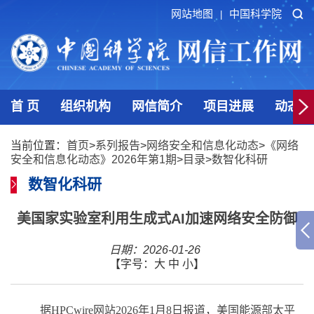
网站地图
中国科学院
|
首 页
组织机构
网信简介
项目进展
动态发
当前位置：
首页
>
系列报告
>
网络安全和信息化动态
>
《网络
安全和信息化动态》2026年第1期
>
目录
>
数智化科研
数智化科研
美国家实验室利用生成式AI加速网络安全防御
日期：2026-01-26
【字号：
大
中
小
】
据
HPCwire
网站
2026
年
1
月
8
日报道，美国能源部太平