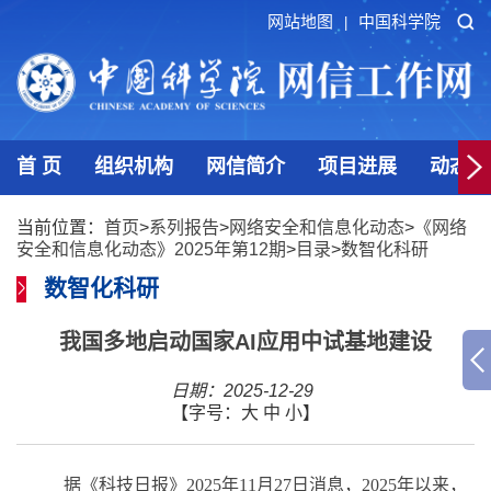
网站地图
中国科学院
|
首 页
组织机构
网信简介
项目进展
动态发
当前位置：
首页
>
系列报告
>
网络安全和信息化动态
>
《网络
安全和信息化动态》2025年第12期
>
目录
>
数智化科研
数智化科研
我国多地启动国家AI应用中试基地建设
日期：2025-12-29
【字号：
大
中
小
】
据《科技日报》
2025
年
11
月
27
日消息，
2025
年以来，