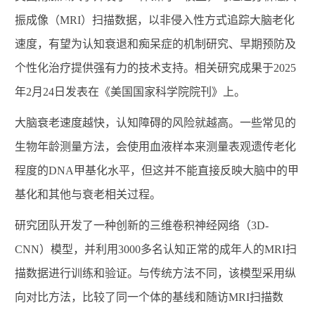
振成像（
MRI
）扫描数据，以非侵入性方式追踪大脑老化
速度，有望为认知衰退和痴呆症的机制研究、早期预防及
个性化治疗提供强有力的技术支持。相关研究成果于
2025
年
2
月
24
日发表在《美国国家科学院院刊》上。
大脑衰老速度越快，认知障碍的风险就越高。一些常见的
生物年龄测量方法，会使用血液样本来测量表观遗传老化
程度的
DNA
甲基化水平，但这并不能直接反映大脑中的甲
基化和其他与衰老相关过程。
研究团队开发了一种创新的三维卷积神经网络（
3D-
CNN
）模型，并利用
3000
多名认知正常的成年人的
MRI
扫
描数据进行训练和验证。与传统方法不同，该模型采用纵
向对比方法，比较了同一个体的基线和随访
MRI
扫描数