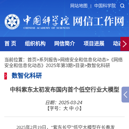
网站地图
中国科学院
|
首 页
组织机构
网信简介
项目进展
动态发
当前位置：
首页
>
系列报告
>
网络安全和信息化动态
>
《网络
安全和信息化动态》2025年第3期
>
目录
>
数智化科研
数智化科研
中科紫东太初发布国内首个低空行业大模型
日期：2025-03-24
【字号：
大
中
小
】
2025
年
2
月
19
日，“紫东长空”低空大模型在长春发