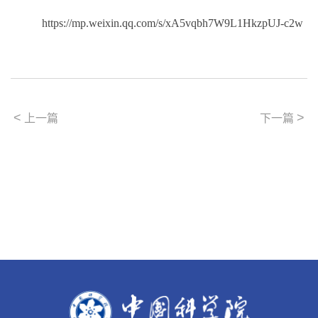
https://mp.weixin.qq.com/s/xA5vqbh7W9L1HkzpUJ-c2w
<
>
上一篇
下一篇