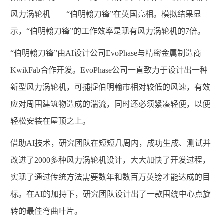
风力涡轮机——“伯明翰刀锋”在英国亮相。模拟结果显
示，“伯明翰刀锋”的工作效率是现有风力涡轮机的
7
倍。
“伯明翰刀锋”由
AI
设计公司
EvoPhase
与精密金属制造商
KwikFab
合作开发。
EvoPhase
公司一直致力于设计出一种
新型风力涡轮机，可捕捉伯明翰市相对较低的风速，有效
应对周围建筑物造成的湍流，同时还必须紧凑轻便，以便
轻松安装在屋顶之上。
借助
AI
技术，研究团队在短短几周内，成功生成、测试并
改进了
2000
多种风力涡轮机设计，大大加快了开发过程，
实现了通过传统方法需要数年和数百万英镑才能达成的目
标。在
AI
的加持下，研究团队设计出了一款围绕中心点旋
转的最佳弯曲叶片。