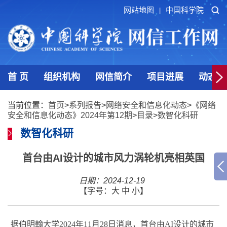
网站地图
中国科学院
|
首 页
组织机构
网信简介
项目进展
动态发
当前位置：
首页
>
系列报告
>
网络安全和信息化动态
>
《网络
安全和信息化动态》2024年第12期
>
目录
>
数智化科研
数智化科研
首台由AI设计的城市风力涡轮机亮相英国
日期：2024-12-19
【字号：
大
中
小
】
据伯明翰大学
2024
年
11
月
28
日消息，首台由
AI
设计的城市