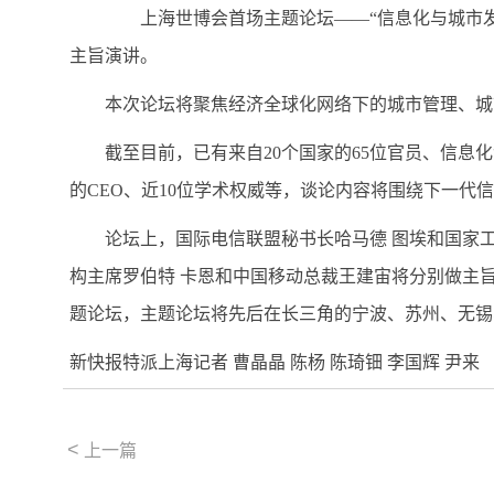
上海世博会首场主题论坛——“信息化与城市发展”论
主旨演讲。
本次论坛将聚焦经济全球化网络下的城市管理、城市
截至目前，已有来自20个国家的65位官员、信息化
的CEO、近10位学术权威等，谈论内容将围绕下一代
论坛上，国际电信联盟秘书长哈马德 图埃和国家工信
构主席罗伯特 卡恩和中国移动总裁王建宙将分别做主
题论坛，主题论坛将先后在长三角的宁波、苏州、无锡
新快报特派上海记者 曹晶晶 陈杨 陈琦钿 李国辉 尹来
<
上一篇