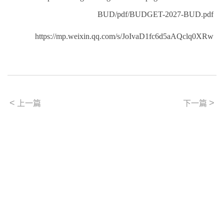
BUD/pdf/BUDGET-2027-BUD.pdf
https://mp.weixin.qq.com/s/JoIvaD1fc6d5aAQclq0XRw
<
>
上一篇
下一篇