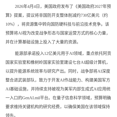
2026
年
4
月
4
日，美国政府发布了《美国政府
2027
年预
算》提案，提议将非国防开支整体削减约
730
亿美元（约
10%
），将资源集中转向国防硬科技与前沿技术竞争。该
预算将
AI
视为改变战争形态与国家运营方式的核心力量，
并在计算基础设施上投入了大量的资源。
能源部承诺投入
12
亿美元用于
AI
领域，重点依托阿贡
国家实验室和橡树岭国家实验室建设七台
AI
超级计算机，
以提升能源系统效率与研究产出。同时，战争部将
AI
深度
整合进武装部队，致力于开发
AI
作战能力、构建美国军方
AI
基础设施，并持续支持被视为美军内部生成式
AI
应用统
一入口的
GenAI.mil
平台。在量子信息科学领域，预算明确
要求维持关键机构的研究经费，以确保美国在该领域保持
领先。