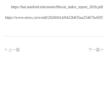
https://hai.stanford.edu/assets/files/ai_index_report_2026.pdf
https://www.news.cn/world/20260414/0422b835aa25467fa4505aa6
<
>
上一篇
下一篇