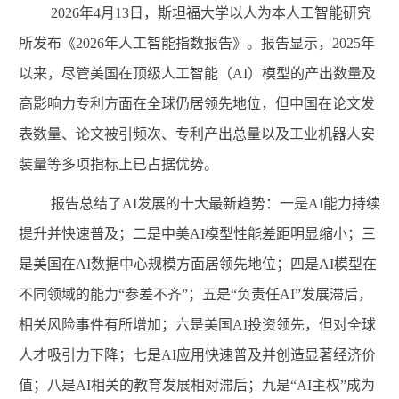
2026
年
4
月
13
日，斯坦福大学以人为本人工智能研究
所发布《
2026
年人工智能指数报告》。报告显示，
2025
年
以来，尽管美国在顶级人工智能（
AI
）模型的产出数量及
高影响力专利方面在全球仍居领先地位，但中国在论文发
表数量、论文被引频次、专利产出总量以及工业机器人安
装量等多项指标上已占据优势。
报告总结了
AI
发展的十大最新趋势：一是
AI
能力持续
提升并快速普及；二是中美
AI
模型性能差距明显缩小；三
是美国在
AI
数据中心规模方面居领先地位；四是
AI
模型在
不同领域的能力
“
参差不齐
”
；五是
“
负责任
AI
”
发展滞后，
相关风险事件有所增加；六是美国
AI
投资领先，但对全球
人才吸引力下降；七是
AI
应用快速普及并创造显著经济价
值；八是
AI
相关的教育发展相对滞后；九是
“
AI
主权
”
成为