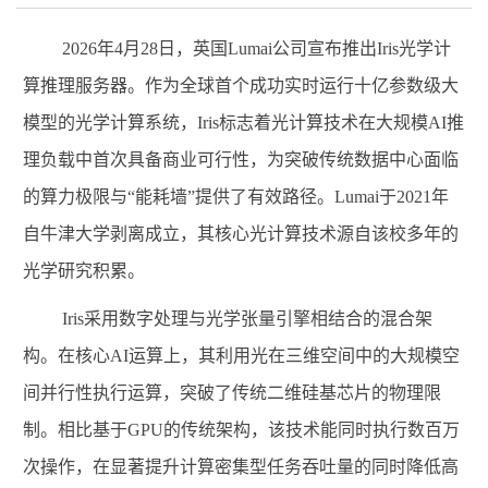
2026
年
4
月
28
日，英国
Lumai
公司宣布推出
Iris
光学计
算推理服务器。作为全球首个成功实时运行十亿参数级大
模型的光学计算系统，
Iris
标志着光计算技术在大规模
AI
推
理负载中首次具备商业可行性，为突破传统数据中心面临
的算力极限与“能耗墙”提供了有效路径。
Lumai
于
2021
年
自牛津大学剥离成立，其核心光计算技术源自该校多年的
光学研究积累。
Iris
采用数字处理与光学张量引擎相结合的混合架
构。在核心
AI
运算上，其利用光在三维空间中的大规模空
间并行性执行运算，突破了传统二维硅基芯片的物理限
制。相比基于
GPU
的传统架构，该技术能同时执行数百万
次操作，在显著提升计算密集型任务吞吐量的同时降低高