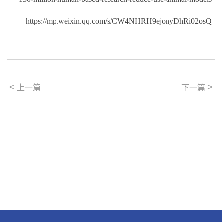
https://mp.weixin.qq.com/s/CW4NHRH9ejonyDhRi02osQ
<
>
上一篇
下一篇