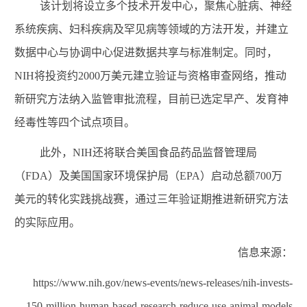
该计划将设立多个技术开发中心，聚焦心脏病、神经
系统疾病、妇科疾病及罕见病等领域的方法开发，并建立
数据中心与协调中心促进数据共享与标准制定。同时，
NIH
将投资约
2000
万美元建立验证与资格审查网络，推动
新研究方法纳入监管审批流程，目前已选定早产、发育神
经毒性等四个试点项目。
此外，
NIH
还将联合美国食品药品监督管理局
（
FDA
）及美国国家环境保护局（
EPA
）启动总额
700
万
美元的转化实践挑战赛，通过三年验证期推进新研究方法
的实际应用。
信息来源：
https://www.nih.gov/news-events/news-releases/nih-invests-
150-million-human-based-research-reduce-use-animal-models