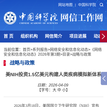
网站地图
中国科学院
|
首 页
组织机构
网信简介
项目进展
动态发
当前位置：
首页
>
系列报告
>
网络安全和信息化动态
>
《网络
安全和信息化动态》2026年第3期
>
目录
>
战略与政策
战略与政策
美NIH投资1.5亿美元构建人类疾病模拟新体系
日期：2026-04-09
【字号：
大
中
小
】
2026
年
3
月
18
日，美国国立卫生研究院（
NIH
）宣布