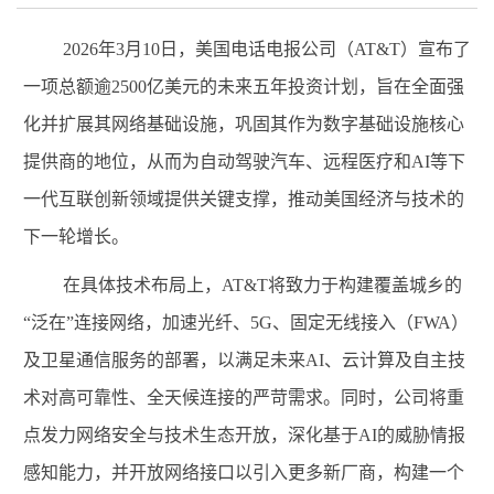
2026
年
3
月
10
日，美国电话电报公司（
AT&T
）宣布了
一项总额逾
2500
亿美元的未来五年投资计划，旨在全面强
化并扩展其网络基础设施，巩固其作为数字基础设施核心
提供商的地位，从而为自动驾驶汽车、远程医疗和
AI
等下
一代互联创新领域提供关键支撑，推动美国经济与技术的
下一轮增长。
在具体技术布局上，
AT&T
将致力于构建覆盖城乡的
“泛在”连接网络，加速光纤、
5G
、固定无线接入（
FWA
）
及卫星通信服务的部署，以满足未来
AI
、云计算及自主技
术对高可靠性、全天候连接的严苛需求。同时，公司将重
点发力网络安全与技术生态开放，深化基于
AI
的威胁情报
感知能力，并开放网络接口以引入更多新厂商，构建一个