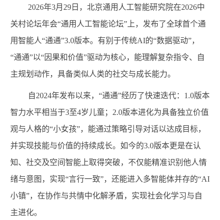
2026
年
3
月
29
日，北京通用人工智能研究院在
2026
中
关村论坛年会“通用人工智能论坛”上，发布了全球首个通
用智能人“通通”
3.0
版本。有别于传统
AI
的“数据驱动”，
“通通”以“因果和价值”驱动为核心，能理解复杂指令、自
主规划动作，具备类似人类的社交与成长能力。
自
2024
年发布以来，“通通”经历了快速迭代：
1.0
版本
智力水平相当于
3
至
4
岁儿童；
2.0
版本进化为具备独立价值
观与人格的“小女孩”，能通过策略引导对话以达成目标，
并实现技能与价值的持续成长。如今的
3.0
版本更是在认
知、社交及空间智能上取得突破，不仅能精准识别他人情
绪与意图，实现“言行一致”，还能进入多智能体并存的“
AI
小镇”，在协作与共情中化解矛盾，实现社会化学习与自
主进化。