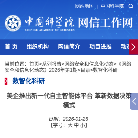
网站地图
中国科学院
|
首 页
组织机构
网信简介
项目进展
动态发
当前位置：
首页
>
系列报告
>
网络安全和信息化动态
>
《网络
安全和信息化动态》2026年第1期
>
目录
>
数智化科研
数智化科研
美企推出新一代自主智能体平台 革新数据决策
模式
日期：2026-01-26
【字号：
大
中
小
】