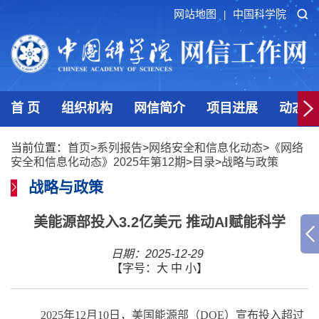
网站地图
中国科学院
|
首 页
组织机构
网信简介
项目进展
动态发
当前位置：
首页
>
系列报告
>
网络安全和信息化动态
>
《网络
安全和信息化动态》2025年第12期
>
目录
>
战略与政策
战略与政策
美能源部投入3.2亿美元 推动AI赋能科学
日期：2025-12-29
【字号：
大
中
小
】
2025
年
12
月
10
日，美国能源部（
DOE
）宣布投入超过