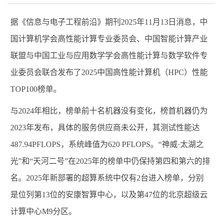
据《信息与电子工程前沿》期刊
2025
年
11
月
13
日消息，中
国计算机学会高性能计算专业委员会、中国智能计算产业
联盟与中国工业与应用数学学会高性能计算与数学软件专
业委员会联合发布了
2025
中国高性能计算机（
HPC
）性能
TOP100
榜单。
与
2024
年相比，榜单前十名机器没有变化，榜首机器仍为
2023
年发布，具体的服务供应商未公开，其测试性能达
487.94PFLOPS
，系统峰值为
620 PFLOPS
。“神威·太湖之
光”和“天河二号”在
2025
年的榜单中仍保持第四和第六的排
名。
2025
年新部署的超算系统中仅有
2
台进入榜单，分别
是位列第
13
位的安康智算中心，以及第
47
位的北京超级云
计算中心
M9
分区。