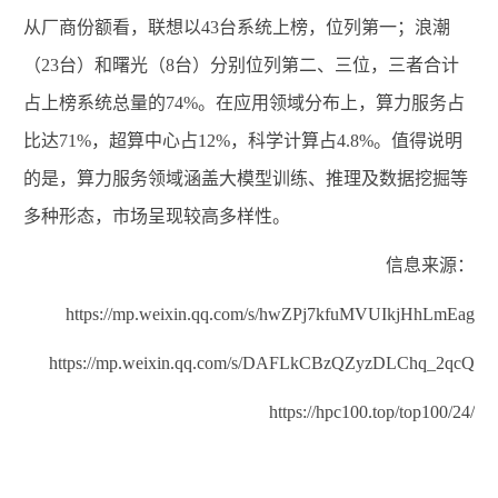
从厂商份额看，联想以
43
台系统上榜，位列第一；浪潮
（
23
台）和曙光（
8
台）分别位列第二、三位，三者合计
占上榜系统总量的
74%
。在
应用领域
分布上
，算力服务占
比达
71%
，超算中心
占
12%
，科学计算
占
4.8%
。值得说明
的是，算力服务领域涵盖大模型训练、推理及数据挖掘等
多种形态，市场呈现较高多样性。
信息来源：
https://mp.weixin.qq.com/s/hwZPj7kfuMVUIkjHhLmEag
https://mp.weixin.qq.com/s/DAFLkCBzQZyzDLChq_2qcQ
https://hpc100.top/top100/24/