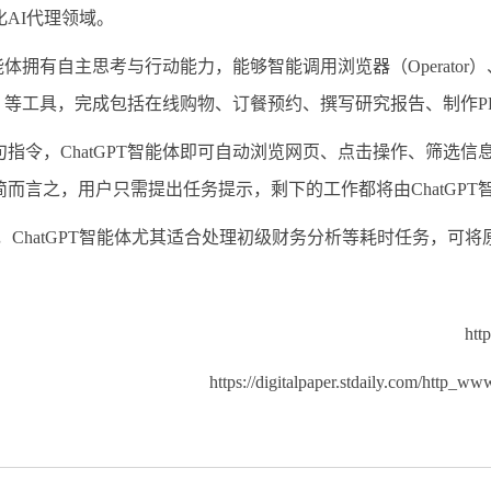
化
AI
代理领域。
能体拥有自主思考与行动能力，能够智能调用浏览器（
Operator
）
）等工具，完成包括在线购物、订餐预约、撰写研究报告、制作
P
句指令，
ChatGPT
智能体即可自动浏览网页、点击操作、筛选信
简而言之，用户只需提出任务提示，剩下的工作都将由
ChatGPT
，
ChatGPT
智能体尤其适合处理初级财务分析等耗时任务，可将
htt
https://digitalpaper.stdaily.com/http_