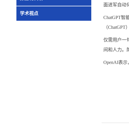
面进军自动
学术视点
ChatGPT
智
（
ChatGPT
仅需用户一
间和人力。
OpenAI
表示