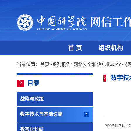
首 页
组织机构
当前位置：
首页
>
系列报告
>
网络安全和信息化动态
>
《
数字技
目录
战略与政策
数字技术与基础设施
2025
年
7
月
17
数智化科研