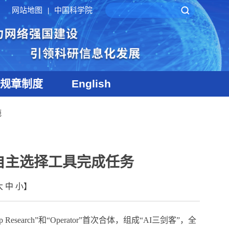
网站地图
中国科学院
|
规章制度
English
施
 可自主选择工具完成任务
大
中
小
】
p Research
”和“
Operator
”首次合体，组成“
AI
三剑客”，全