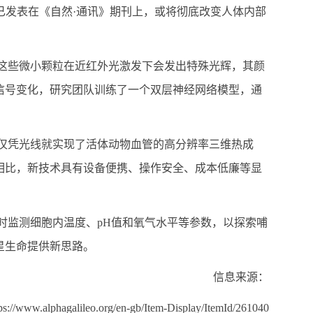
已发表在《自然·通讯》期刊上，或将彻底改变人体内部
这些微小颗粒在近红外光激发下会发出特殊光辉，其颜
信号变化，研究团队训练了一个双层神经网络模型，通
仅凭光线就实现了活体动物血管的高分辨率三维热成
相比，新技术具有设备便携、操作安全、成本低廉等显
时监测细胞内温度、
pH
值和氧气水平等参数，以探索哺
星生命提供新思路。
信息来源：
tps://www.alphagalileo.org/en-gb/Item-Display/ItemId/261040