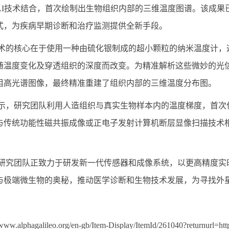
I
技术结合，首次绘制出生物组织内部的三维温度图谱。该成果
式，为疾病早期诊断和治疗监测提供全新手段。
术的核心在于使用一种由硫化银制成的超小颗粒的纳米温度计，
随温度变化及穿透组织的深度而改变。为精准解析这些微妙的光
组高光谱图像，最终精准重建了组织内部的三维温度分布图。
示，研究团队利用人造组织与真实生物样本内的温度梯度，首次
与传统功能性磁共振成像或正电子发射计算机断层显像扫描技术
研究团队正致力于研发新一代传感器和成像系统，以更高精度实
与极端微生物的奥秘，推动医学诊断和生物技术发展，为寻找外
/www.alphagalileo.org/en-gb/Item-Display/ItemId/261040?returnurl=ht