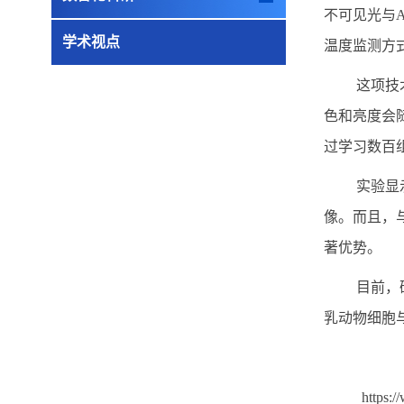
不可见光与
A
学术视点
温度监测方
这项技
色和亮度会
过学习数百
实验显
像。而且，
著优势。
目前，
乳动物细胞
https:/