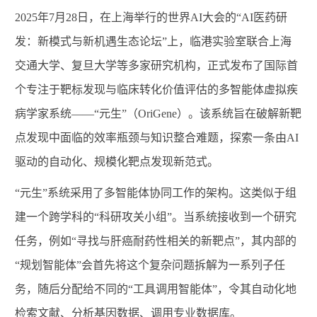
2025
年
7
月
28
日，在上海举行的世界
AI
大会的“
AI
医药研
发：新模式与新机遇生态论坛”上，临港实验室联合上海
交通大学、复旦大学等多家研究机构，正式发布了国际首
个专注于靶标发现与临床转化价值评估的多智能体虚拟疾
病学家系统——“元生”（
OriGene
）。该系统旨在破解新靶
点发现中面临的效率瓶颈与知识整合难题，探索一条由
AI
驱动的自动化、规模化靶点发现新范式。
“
元生
”
系统采用了多智能体协同工作的架构。这类似于组
建一个跨学科的
“
科研攻关小组
”
。当系统接收到一个研究
任务，例如
“
寻找与肝癌耐药性相关的新靶点
”
，其内部的
“
规划智能体
”
会首先将这个复杂问题拆解为一系列子任
务，随后分配给不同的
“
工具调用智能体
”
，令其自动化地
检索文献、分析基因数据、调用专业数据库。