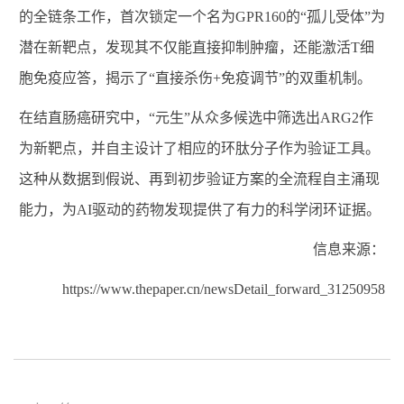
的全链条工作，首次锁定一个名为
GPR160
的
“
孤儿受体
”
为
潜在新靶点，发现其不仅能直接抑制肿瘤，还能激活
T
细
胞免疫应答，揭示了
“
直接杀伤
+
免疫调节
”
的双重机制。
在结直肠癌研究中，
“元生”
从众多候选中筛选出
ARG2
作
为新靶点，并自主设计了相应的环肽分子作为验证工具。
这种从数据到假说、再到初步验证方案的全流程自主涌现
能力，为
AI
驱动的药物发现提供了有力的科学闭环证据。
信息来源：
https://www.thepaper.cn/newsDetail_forward_31250958