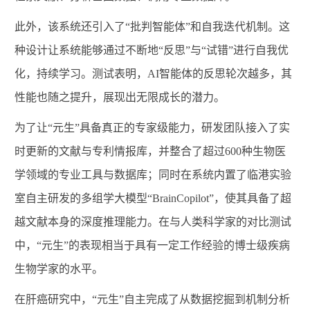
此外，该系统还引入了
“批判智能体”和自我迭代机制。这
种设计让系统能够通过不断地“反思”与“试错”进行自我优
化，持续学习。测试表明，
AI
智能体的反思轮次越多，其
性能也随之提升，展现出无限成长的潜力。
为了让
“元生”
具备真正的专家级能力，
研发团队
接入了实
时更新的文献与专利情报库，并整合了超过
600
种生物医
学领域的专业工具与数据库
；同时在系统
内置了临港实验
室自主研发的多组学大模型
“
BrainCopilot
”
，使其具备了超
越文献本身的深度推理能力。在与人类科学家的对比测试
中，
“元生”
的表现
相当于具
有一定工作经验的博士级疾病
生物学家的水平。
在肝癌研究中，
“元生”
自主完成了从数据挖掘到机制分析