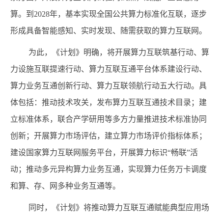
算。到
2028
年，基本实现全国公共算力标准化互联，逐步
形成具备智能感知、实时发现、随需获取的算力互联网。
为此，《计划》明确，将开展算力互联筑基行动、算
力设施互联提速行动、算力互联互通平台体系建设行动、
算力业务互通创新行动、算力互联领航行动五大行动。具
体包括：推动技术攻关，发布算力互联互通技术目录；建
立标准体系，联合产学研用等多方力量推进技术标准协同
创新；开展算力市场评估，建立算力市场评价指标体系；
建设国家算力互联网服务平台，开展算力标识
“畅联”活
动；推动多元异构算力业务互通，实现算力任务万卡调度
和算、存、网多种业务互通等。
同时，《计划》将推动算力互联互通赋能典型应用场