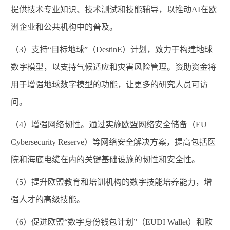
提供技术专业知识、技术测试和技能辅导，以推动
AI
在欧
洲企业和公共机构中的普及。
（
3
）支持“目标地球”（
DestinE
）计划，致力于构建地球
数字模型，以支持气候适应和灾害风险管理。资助资金将
用于
增强地球数字
模型
的功能
，
让更多的
研究人员
可访
问
。
（
4
）增强网络韧性。通过实施欧盟网络安全储备（
EU
Cybersecurity Reserve
）等网络安全解决方案，提高包括医
院和海底电缆在内的关键基础设施的韧性和安全性。
（
5
）提升欧盟教育和培训机构
的
数字技能
培养能力
，增
强人才的高级技能。
（
6
）促进欧盟“数字身份钱包计划”（
EUDI Wallet
）和欧