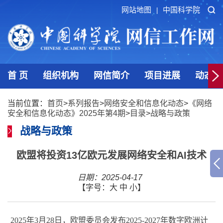
网站地图
中国科学院
|
首 页
组织机构
网信简介
项目进展
动态发
当前位置：
首页
>
系列报告
>
网络安全和信息化动态
>
《网络
安全和信息化动态》2025年第4期
>
目录
>
战略与政策
战略与政策
欧盟将投资13亿欧元发展网络安全和AI技术
日期：2025-04-17
【字号：
大
中
小
】
2025
年
3
月
28
日，欧盟委员会发布
2025-2027
年数字欧洲计