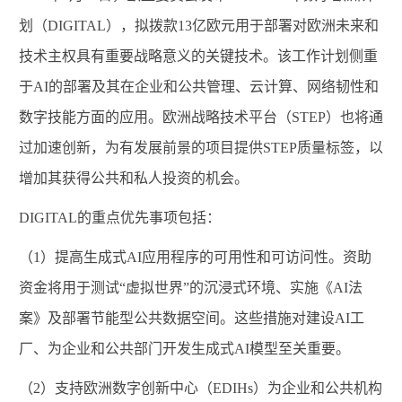
划（
DIGITAL
），拟拨款
13
亿欧元用于部署对欧洲未来和
技术主权具有重要战略意义的关键技术。该工作计划侧重
于
AI
的部署及其在企业和公共管理、云计算、网络韧性和
数字技能方面的应用。欧洲战略技术平台（
STEP
）也将通
过加速创新，为有发展前景的项目提供
STEP
质量标签，以
增加其获得公共和私人投资的机会。
DIGITAL
的重点优先事项包括：
（
1
）提高生成式
AI
应用程序的可用性和可访问性。资助
资金将用于测试“虚拟世界”的沉浸式环境、实施《
AI
法
案》及部署节能型公共数据空间。这些措施对建设
AI
工
厂、为企业和公共部门开发生成式
AI
模型至关重要。
（
2
）支持欧洲数字创新中心（
EDIHs
）为企业和公共机构