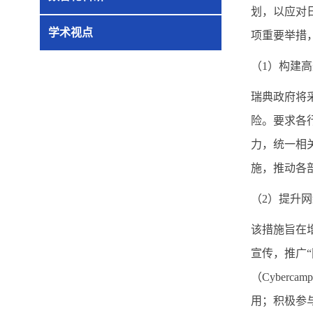
划，以应对
学术视点
项重要举措
（
1
）构建高
瑞典政府将
险。要求各
力，统一相
施，推动各
（
2
）提升网
该措施旨在
宣传，推广
（
Cybercamp
用；积极参