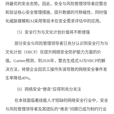
持最优的安全态势。因此，安全与风险管理领导者应整合
和验证核心安全管理措施，提升数据的可移植性，同时强
化威胁建模和
AI
采用等技术在安全需求评估中的应用。
（
5
）安全行为与文化计划价值将不断增强
部分安全与风险管理领导者已充分认识到安全行为与
文化计划（
SBCP
）在提升网络安全防护能力方面的价
值。
Gartner
预测，到
2026
年，整合生成式
AI
与
SBCP
的解
决方法，将使企业因员工操作失误导致的网络安全事件发
生率降低
40%
。
（
6
）网络安全“倦怠”应得到充分关注
在本就
面临
着
技能人才短缺
的网络安全行业中，安全
与风险管理领导者及其团队的
“倦怠”问题已成为制约行业