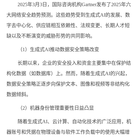
2025
年
3
月
3
日，国际咨询机构
Gartner
发布了
2025
年六
大网络安全趋势预测。这些趋势受到生成式
AI
的发展、数
字去中心化、供应链相互依赖性、法规变更、长期人才短
缺以及不断演变的威胁形势的共同影响。
（
1
）生成式
AI
推动数据安全策略改变
长期以来，企业的安全投入和资金主要集中在保护结
构化数据（如数据库）上。然而，随着生成式
AI
的兴起，
数据安全策略正逐步向保护文本、图像和视频等非结构化
数据倾斜。
（
2
）机器身份管理重要性日益凸显
随着生成式
AI
、云计算、自动化技术的广泛应用，机
器账号和凭据在物理设备与软件工作负载中的使用大幅增