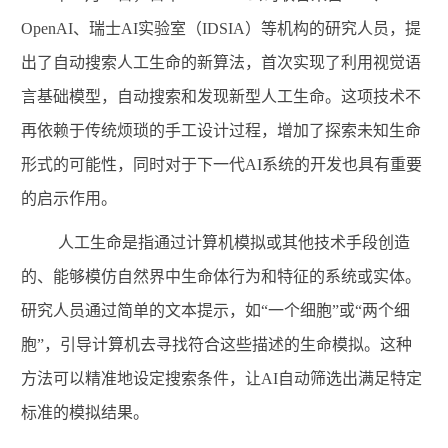
OpenAI
、瑞士
AI
实验室（
IDSIA
）等机构的研究人员，提
出了自动搜索人工生命的新算法，首次实现了利用视觉语
言基础模型，自动搜索和发现新型人工生命。这项技术不
再依赖于传统
烦琐
的手工设计过程，增加了探索未知生命
形式的可能性，同时
对于下一代
AI
系统的开发
也
具有重要
的
启示作用。
人工生命是指通过计算机模拟或其他技术手段创造
的、能够模仿自然界中生命体行为和特征的系统或实体。
研究人员
通过简单的文本提示，如
“
一个细胞
”
或
“
两个细
胞
”
，引导
计算机
去寻找符合这些描述的生命模拟。这种
方法可以精准地设定搜索条件，让
AI
自动筛选出满足特定
标准的模拟结果。