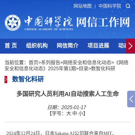
网站地图
中国科学院
|
首 页
组织机构
网信简介
项目进展
动态发
当前位置：
首页
>
系列报告
>
网络安全和信息化动态
>
《网络
安全和信息化动态》2025年第1期
>
目录
>
数智化科研
数智化科研
多国研究人员利用AI自动搜索人工生命
日期：2025-01-17
【字号：
大
中
小
】
2024
年
12
月
24
日，日本
Sakana AI
公司联合来自
MIT
、