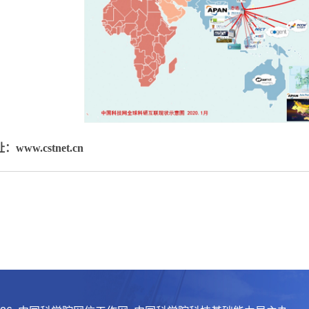
址：
www.cstnet.cn