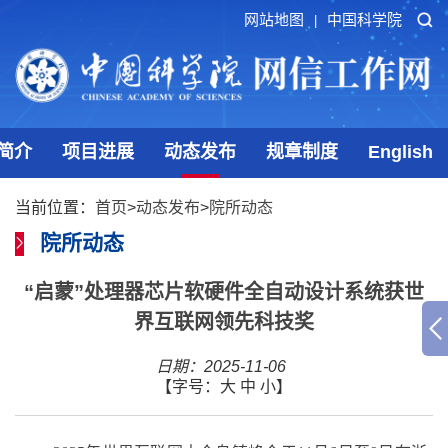
网站地图
中国科学院
|
简介
项目进展
动态发布
规章制度
English
当前位置：
首页
>
动态发布
>
院所动态
院所动态
“启蒙”处理器芯片软硬件全自动设计系统获世
界互联网领先科技奖
日期：2025-11-06
【字号：
大
中
小
】