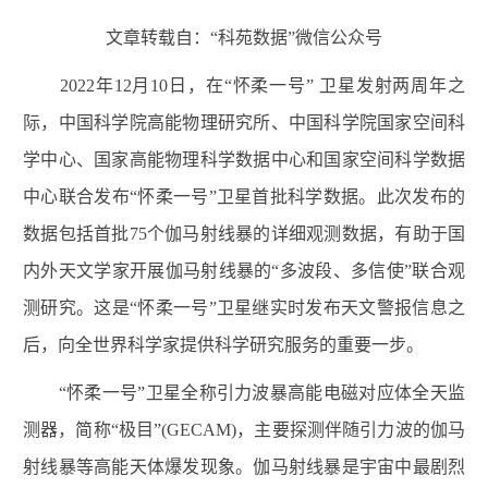
文章转载自：“科苑数据”微信公众号
2022
年
12
月
10
日，在
“
怀柔一号
”
卫星发射两周年之
际，中国科学院高能物理研究所、中国科学院国家空间科
学中心、国家高能物理科学数据中心和国家空间科学数据
中心联合发布
“
怀柔一号
”
卫星首批科学数据。此次发布的
数据包括首批
75
个伽马射线暴的详细观测数据，有助于国
内外天文学家开展伽马射线暴的
“
多波段、多信使
”
联合观
测研究。这是
“
怀柔一号
”
卫星继实时发布天文警报信息之
后，向全世界科学家提供科学研究服务的重要一步。
“怀柔一号”卫星全称引力波暴高能电磁对应体全天监
测器，简称“极目”
(GECAM)
，主要探测伴随引力波的伽马
射线暴等高能天体爆发现象。伽马射线暴是宇宙中最剧烈