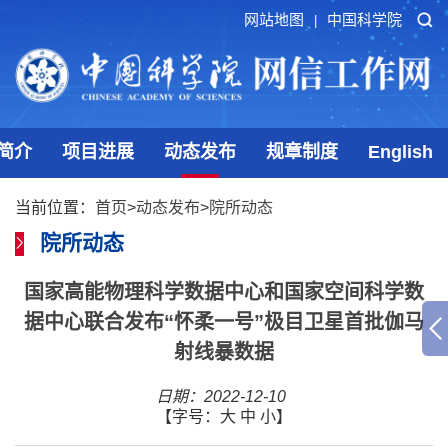
网站地图
中国科学院
|
简介
项目进展
动态发布
规章制度
English
当前位置：
首页
>
动态发布
>
院所动态
院所动态
国家高能物理科学数据中心和国家空间科学数
据中心联合发布“怀柔一号”极目卫星首批伽马
射线暴数据
日期：2022-12-10
【字号：
大
中
小
】