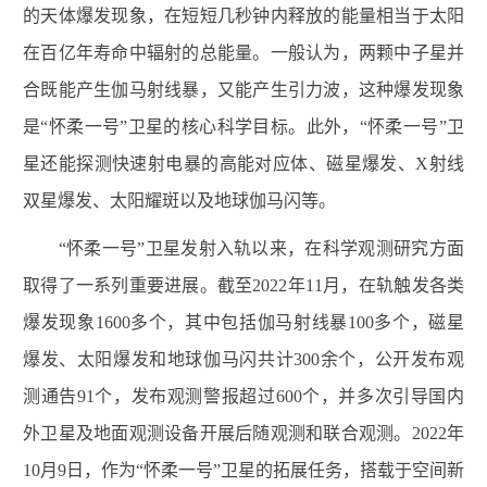
的天体爆发现象，在短短几秒钟内释放的能量相当于太阳
在百亿年寿命中辐射的总能量。一般认为，两颗中子星并
合既能产生伽马射线暴，又能产生引力波，这种爆发现象
是
“
怀柔一号
”
卫星的核心科学目标。此外，
“
怀柔一号
”
卫
星还能探测快速射电暴的高能对应体、磁星爆发、
X
射线
双星爆发、太阳耀斑以及地球伽马闪等。
“怀柔一号”卫星发射入轨以来，在科学观测研究方面
取得了一系列重要进展。截至
2022
年
11
月，在轨触发各类
爆发现象
1600
多个，其中包括伽马射线暴
100
多个，磁星
爆发、太阳爆发和地球伽马闪共计
300
余个，公开发布观
测通告
91
个，发布观测警报超过
600
个，并多次引导国内
外卫星及地面观测设备开展后随观测和联合观测。
2022
年
10
月
9
日，作为
“
怀柔一号
”
卫星的拓展任务，搭载于空间新