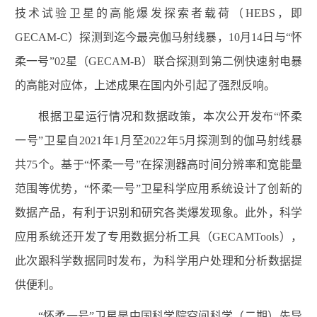
技术试验卫星的高能爆发探索者载荷（
HEBS
，即
GECAM-C
）探测到迄今最亮伽马射线暴，
10
月
14
日与
“
怀
柔一号
”02
星（
GECAM-B
）联合探测到第二例快速射电暴
的高能对应体，上述成果在国内外引起了强烈反响。
根据卫星运行情况和数据政策，本次公开发布“怀柔
一号”卫星自
2021
年
1
月至
2022
年
5
月探测到的伽马射线暴
共
75
个。基于
“
怀柔一号
”
在探测器高时间分辨率和宽能量
范围等优势，
“
怀柔一号
”
卫星科学应用系统设计了创新的
数据产品，有利于识别和研究各类爆发现象。此外，科学
应用系统还开发了专用数据分析工具（
GECAMTools
），
此次跟科学数据同时发布，为科学用户处理和分析数据提
供便利。
“怀柔一号”卫星是中国科学院空间科学（二期）先导