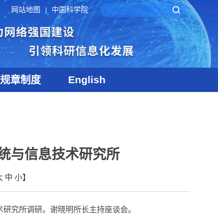
网站地图
中国科学院
|
规章制度
English
统与信息技术研究所
大
中
小
】
术研究所调研。谢晓明
所
长
主持座谈会。