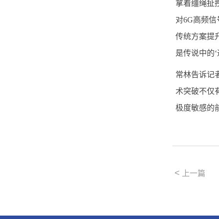
拿着缰绳扯
对6G高频
传统方案提
是传说中的‘
常林告诉记
术突破不仅
极度敏感的
<
上一篇