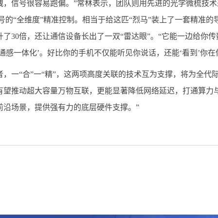
拽，信号很容易跑偏。”常林表示，团队则用先进的光学微梳技
信号的“全维度”精准控制。相当于给这匹“烈马”装上了一套精准
升了30倍，还让通信设备长出了一双“雷达眼”。“它能一边给你
通感一体化’。好比你的手机不仅能听见你说话，还能‘看到’你在
者，一“合”一“精”，这两项高度关联的技术互为支撑，将为全代
有望推动超大容量万物互联，更能显著降低网络延迟，打通算力
前沿场景，提供强有力的底层硬件支撑。”