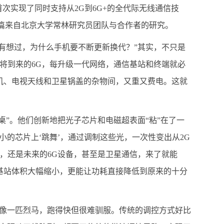
次实现了同时支持从2G到6G+的全代际无线通信技
两篇来自北京大学常林研究员团队与合作者的研究。
没有想过，为什么手机要不断更新换代？”其实，不只是
即将到来的6G，每升级一代网络，通信基站和终端就必
机、电视天线和卫星锅盖的杂物间，又重又费电。这就
桌”。他们创新地把光子芯片和电磁超表面“粘”在了一
的芯片上‘跳舞’，通过调制这些光，一次性变出从2G
机，还是未来的6G设备，甚至是卫星通信，来了就能
基站体积大幅缩小，更能让功耗直接降低到原来的十分
号，像一匹烈马，跑得快但很难驯服。传统的调控方式好比