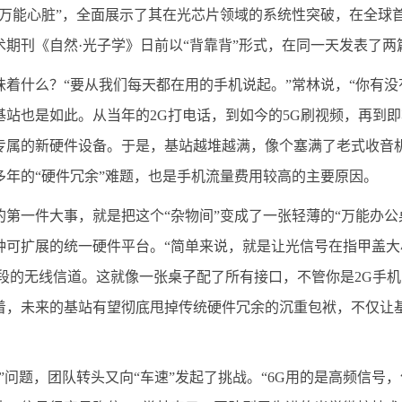
“万能心脏”，全面展示了其在光芯片领域的系统性突破，在全球首
术期刊《自然·光子学》日前以“背靠背”形式，在同一天发表了
味着什么？“要从我们每天都在用的手机说起。”常林说，“你有
基站也是如此。从当年的2G打电话，到如今的5G刷视频，再到
专属的新硬件设备。于是，基站越堆越满，像个塞满了老式收音
多年的“硬件冗余”难题，也是手机流量费用较高的主要原因。
的第一件大事，就是把这个“杂物间”变成了一张轻薄的“万能办公
种可扩展的统一硬件平台。“简单来说，就是让光信号在指甲盖大小
频段的无线信道。这就像一张桌子配了所有接口，不管你是2G手
着，未来的基站有望彻底甩掉传统硬件冗余的沉重包袱，不仅让
宽”问题，团队转头又向“车速”发起了挑战。“6G用的是高频信