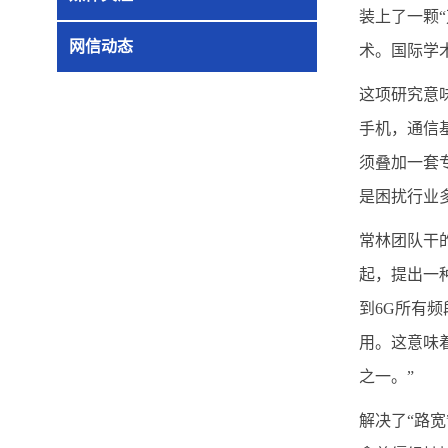
装上了一颗
网信动态
术。国际学
这项研究意
手机，通信
须叠加一套
是困扰行业
常林团队干
起，提出一
到6G所有
用。这意味
之一。”
解决了“路