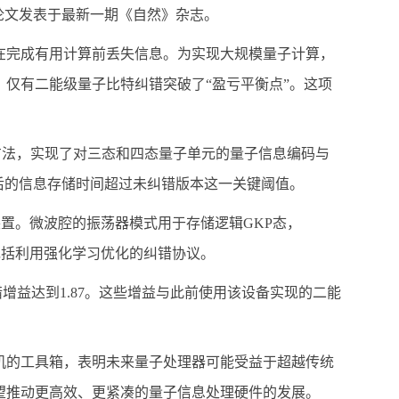
论文发表于最新一期《自然》杂志。
在完成有用计算前丢失信息。为实现大规模量子计算，
仅有二能级量子比特纠错突破了“盈亏平衡点”。这项
错方法，实现了对三态和四态量子单元的量子信息编码与
后的信息存储时间超过未纠错版本这一关键阈值。
的装置。微波腔的振荡器模式用于存储逻辑GKP态，
，包括利用强化学习优化的纠错协议。
增益达到1.87。这些增益与此前使用该设备实现的二能
机的工具箱，表明未来量子处理器可能受益于超越传统
望推动更高效、更紧凑的量子信息处理硬件的发展。