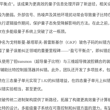
亏平衡点”。该成果为更高效的量子信息处理开辟了新途径，相关
极为脆弱。外部信号、热噪声及其他环境扰动常会导致量子比特
执行逻辑操作期间，保护量子态免受降解影响的方法。在此之前，
次在多能级量子系统上突破了这一瓶颈。
种名为戈特斯曼-基塔耶夫-普雷斯基尔（GKP）玻色子码的纠
越了量子误差纠正领域的重要里程碑——“盈亏平衡点”，即纠错
使用了钽transmon（超导量子比特）与三维超导微波腔耦合
on作为辅助比特控制振荡器并纠错。此外，团队还开发了多项技术
在三态量子单元实现了1.82的纠错增益，在四态量子单元上纠错
纠错实验相当，甚至更优。
突破传统二进制架构提供了新路径，拓展了构建更高效量子计算
比特的设计。多能级量子系统在可靠控制和纠错方面的潜力，有