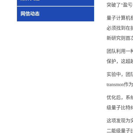
突破了“盈
网信动态
量子计算机
必须找到在
新研究则首
团队利用一
保护，这超
实验中，团队
transm
优化后，系统
级量子比特
这项发现为
二能级量子