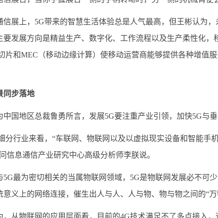
展上，5G带来的智慧生活体验总是人气最高，但王彬认为，未
主要发展方向是精益生产、数字化、工作流程以及生产柔性化，
络切片和MEC（移动边缘计算）使移动运营商能够提供各种增值
景同步落地
国地区总裁鲁勇所言，发展5G要注重产业引领，加快5G与垂
分行业来看，“车联网、物联网以及以虚拟现实设备和智能手机
顾问信息通信产业研究中心高级分析师李朕说。
G最为密切相关的当属物联网领域，5G是物联网发展必不可少
统意义上的网络连接，催生出人与人、人与物、物与物之间的“万
从物联网的应用层面看，目前的4G技术满足不了多点接入，速