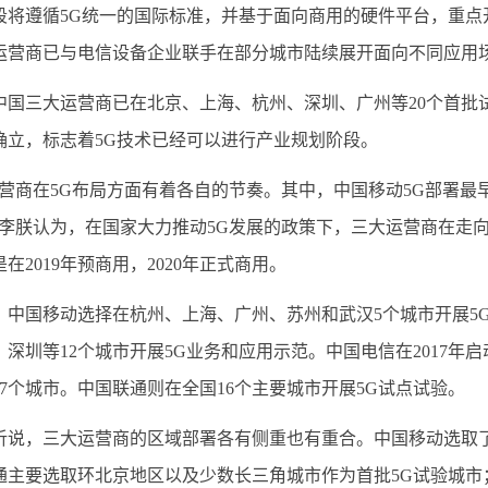
遵循5G统一的国际标准，并基于面向商用的硬件平台，重点
运营商已与电信设备企业联手在部分城市陆续展开面向不同应用
三大运营商已在北京、上海、杭州、深圳、广州等20个首批试
确立，标志着5G技术已经可以进行产业规划阶段。
商在5G布局方面有着各自的节奏。其中，中国移动5G部署最早
”李朕认为，在国家大力推动5G发展的政策下，三大运营商在走
在2019年预商用，2020年正式商用。
国移动选择在杭州、上海、广州、苏州和武汉5个城市开展5G外
深圳等12个城市开展5G业务和应用示范。中国电信在2017年启
7个城市。中国联通则在全国16个主要城市开展5G试点试验。
，三大运营商的区域部署各有侧重也有重合。中国移动选取了
通主要选取环北京地区以及少数长三角城市作为首批5G试验城市