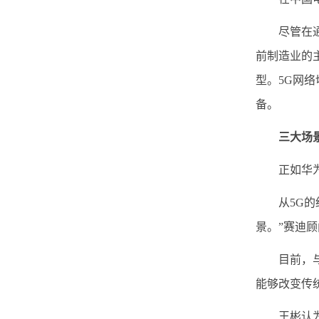
尽管在通信
前制造业的
型。5G网
备。
三大场
正如华为中
从5G的细
景。”赛迪
目前，与5
能够改变传
王彬认为，