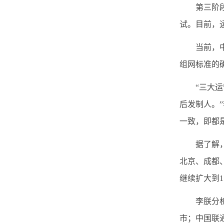
第三阶段将
试。目前，
当前，中国
组网标准的
“三大运营
后发制人。
一致，即都是
据了解，中
北京、成都、
继续扩大到1
李朕分析说
市；中国联