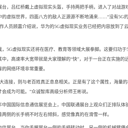
，吕红桥戴上虚拟现实头盔，手持两把手柄，进入了对战游戏
中的虚拟世界，四面八方的敌人正源源不断地涌来……“没有5G
工作人员顾嘉介绍说，华为的5G虚拟现实业务已经把内容放到了
5G虚拟现实还将在医疗、教育等领域大展拳脚。这要归功于5
其中，高速率大宽带就是大家理解的“快”，对于一台正在实施的
靠的网络环境非常重要。
连接，则与老百姓真正息息相关。正是有了这个属性，海量的机
才会成为可能。”众诚智库高级分析师王彬说。
年中国国际信息通信展览会上，中国联通展台上观众们正排队体验
着两侧的长手柄不时左右倾斜，感觉像真的在滑雪一样。
展台，当你手握展台一侧的手柄转动时，另一侧的机械臂便会