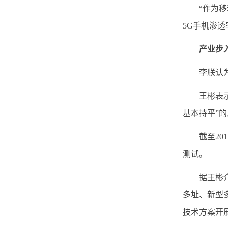
“作为移动通
5G手机渗透
产业步
李朕认为，
王彬表示，
基本持平”的
截至201
测试。
据王彬介绍
多址、新型
技术方案开