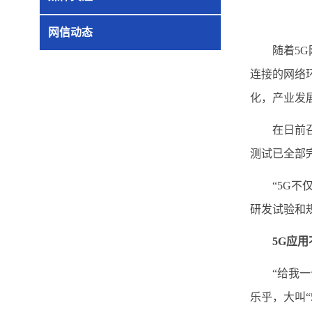
网信动态
随着5
连接的网络
化，产业发展
在日前召开
测试已全部
“5G不仅
研发试验和
5G应
“给我一个
乐乎，大叫“