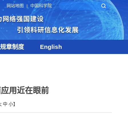
网站地图
中国科学院
|
规章制度
English
面应用近在眼前
大
中
小
】