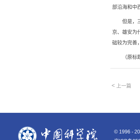
部沿海和中
但是，三大
京、雄安为
础较为完善
（原标题：
<
上一篇
©
1996 -
2