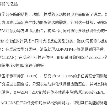
解酶的挖掘。
度学习在酶的结构、功能与性质的大规模预测方面取得了进展。
有方法难以满足高性能功能酶筛选的需求。针对这一挑战，研究团队
交叉注意力等方法深度融合，构建出可同时执行多项预测任务的
NS能够以较低的计算成本同时完成反应类型分类、酶EC号预测与
：在反应类型分类中，清洗处理ADP/ATP/H+等常见辅因子
CLEAN；在反应可行性评估中，即使采用偏向ESP与EnzRan
训练集序列相似度较低的酶。
素玉米赤霉烯酮（ZEN），研究以CACLENS的多任务联合预测
研究通过基因合成、异源表达与纯化获得相应酶蛋白，并对其降
化活性，其中ZD4与ZD7能够在体外体系中降解超过90%的ZEN。
CACLENS在三项任务中均展现出预测能力，证明其在功能酶