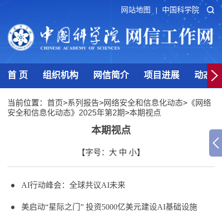
网站地图
中国科学院
|
首 页
组织机构
网信简介
项目进展
动态发
当前位置：
首页
>
系列报告
>
网络安全和信息化动态
>
《网络
安全和信息化动态》2025年第2期
>
本期视点
本期视点
【字号：
大
中
小
】
●
AI
行动峰会：全球共议
AI
未来
● 美启动“星际之门” 投资
5000
亿美元建设
AI
基础设施