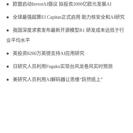
● 欧盟启动
InvestAI
倡议 拟投资
2000
亿欧元发展
AI
● 全球最强超算
EI Capitan
正式启用 助力核安全和
AI
研究
● 我国深度求索发布最新开源模型
R1
研发成本远低于行
业平均水平
● 英投资
8260
万英镑支持
AI
应用研究
● 日研究人员利用
Fugaku
实现台风龙卷风实时预测
● 美研究人员利用
AI
解码器让思维“跃然纸上”