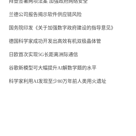
拜登签署两项法案
加强政府网络安全
兰德公司报告揭示软件供应链风险
国务院印发《关于加强数字政府建设的指导意见》
德国科学家成功开发出高效有机双极晶体管
日欧首次实现
5G
长距离洲际通信
谷歌新模型可大幅提升
AI
解数学题的水平
科学家利用
AI
发现至少
80
万年前人类用火遗址