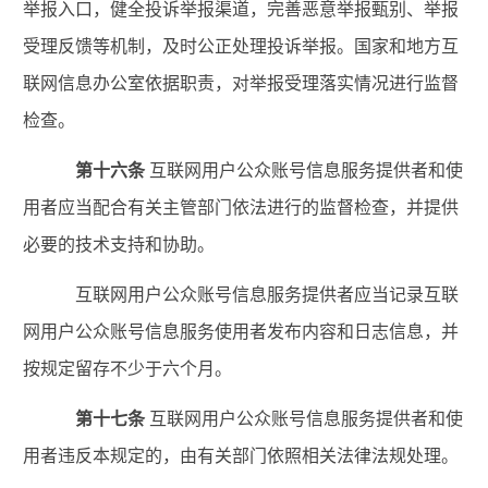
举报入口，健全投诉举报渠道，完善恶意举报甄别、举报
受理反馈等机制，及时公正处理投诉举报。国家和地方互
联网信息办公室依据职责，对举报受理落实情况进行监督
检查。
第十六条
互联网用户公众账号信息服务提供者和使
用者应当配合有关主管部门依法进行的监督检查，并提供
必要的技术支持和协助。
互联网用户公众账号信息服务提供者应当记录互联
网用户公众账号信息服务使用者发布内容和日志信息，并
按规定留存不少于六个月。
第十七条
互联网用户公众账号信息服务提供者和使
用者违反本规定的，由有关部门依照相关法律法规处理。