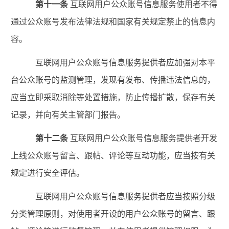
第十一条
互联网用户公众账号信息服务使用者不得
通过公众账号发布法律法规和国家有关规定禁止的信息内
容。
互联网用户公众账号信息服务提供者应加强对本平
台公众账号的监测管理，发现有发布、传播违法信息的，
应当立即采取消除等处置措施，防止传播扩散，保存有关
记录，并向有关主管部门报告。
第十二条
互联网用户公众账号信息服务提供者开发
上线公众账号留言、跟帖、评论等互动功能，应当按有关
规定进行安全评估。
互联网用户公众账号信息服务提供者应当按照分级
分类管理原则，对使用者开设的用户公众账号的留言、跟