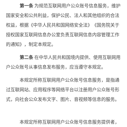
第一条
为规范互联网用户公众账号信息服务，维护
国家安全和公共利益，保护公民、法人和其他组织的合法
权益，根据《中华人民共和国网络安全法》《国务院关于
授权国家互联网信息办公室负责互联网信息内容管理工作
的通知》，制定本规定。
第二条
在中华人民共和国境内提供、使用互联网用
户公众账号从事信息发布服务，应当遵守本规定。
本规定所称互联网用户公众账号信息服务，是指通
过互联网站、应用程序等网络平台以注册用户公众账号形
式，向社会公众发布文字、图片、音视频等信息的服务。
本规定所称互联网用户公众账号信息服务提供者，