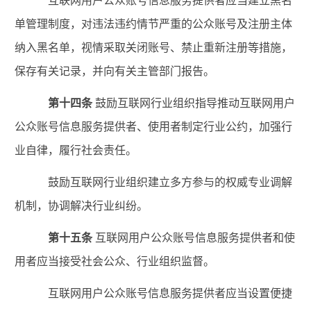
互联网用户公众账号信息服务提供者应当建立黑名
单管理制度，对违法违约情节严重的公众账号及注册主体
纳入黑名单，视情采取关闭账号、禁止重新注册等措施，
保存有关记录，并向有关主管部门报告。
第十四条
鼓励互联网行业组织指导推动互联网用户
公众账号信息服务提供者、使用者制定行业公约，加强行
业自律，履行社会责任。
鼓励互联网行业组织建立多方参与的权威专业调解
机制，协调解决行业纠纷。
第十五条
互联网用户公众账号信息服务提供者和使
用者应当接受社会公众、行业组织监督。
互联网用户公众账号信息服务提供者应当设置便捷