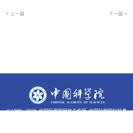
<
>
上一篇
下一篇
©
1996 -
2026 中国科学院网信工作网 中国科学院科技基
础能力局主办
京ICP备05002857号-1
京公网安备110402500047号 网站
标识码bm48000033