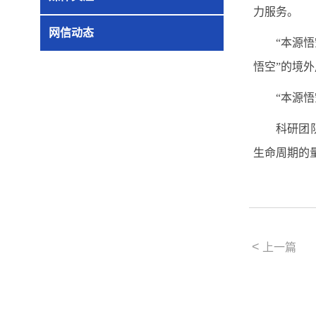
力服务。
网信动态
“本源
悟空”的境
“本源
科研团
生命周期的
<
上一篇