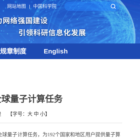
网站地图
中国科学院
|
规章制度
English
全球量子计算任务
俊
【字号：
大
中
小
】
个全球量子计算任务，为192个国家和地区用户提供量子算